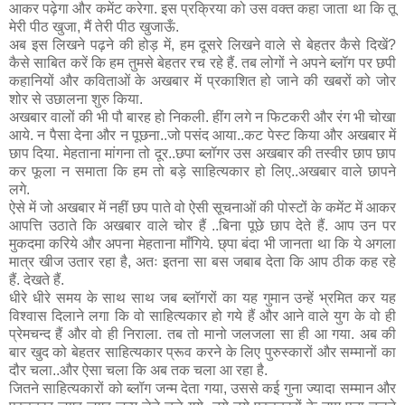
आकर पढ़ेगा और कमेंट करेगा. इस प्रक्रिया को उस वक्त कहा जाता था कि तू
मेरी पीठ खुजा, मैं तेरी पीठ खुजाऊँ.
अब इस लिखने पढ़ने की होड़ में, हम दूसरे लिखने वाले से बेहतर कैसे दिखें?
कैसे साबित करें कि हम तुमसे बेहतर रच रहे हैं. तब लोगों ने अपने ब्लॉग पर छपी
कहानियों और कविताओं के अखबार में प्रकाशित हो जाने की खबरों को जोर
शोर से उछालना शुरु किया.
अखबार वालों की भी पौ बारह हो निकली. हींग लगे न फिटकरी और रंग भी चोखा
आये. न पैसा देना और न पूछना..जो पसंद आया..कट पेस्ट किया और अखबार में
छाप दिया. मेहताना मांगना तो दूर..छपा ब्लॉगर उस अखबार की तस्वीर छाप छाप
कर फूला न समाता कि हम तो बड़े साहित्यकार हो लिए..अखबार वाले छापने
लगे.
ऐसे में जो अखबार में नहीं छप पाते वो ऐसी सूचनाओं की पोस्टों के कमेंट में आकर
आपत्ति उठाते कि अखबार वाले चोर हैं ..बिना पूछे छाप देते हैं. आप उन पर
मुकदमा करिये और अपना मेहताना माँगिये. छ्पा बंदा भी जानता था कि ये अगला
मात्र खीज उतार रहा है, अतः इतना सा बस जबाब देता कि आप ठीक कह रहे
हैं. देखते हैं.
धीरे धीरे समय के साथ साथ जब ब्लॉगरों का यह गुमान उन्हें भ्रमित कर यह
विश्वास दिलाने लगा कि वो साहित्यकार हो गये हैं और आने वाले युग के वो ही
प्रेमचन्द हैं और वो ही निराला. तब तो मानो जलजला सा ही आ गया. अब की
बार खुद को बेहतर साहित्यकार प्रूव करने के लिए पुरुस्कारों और सम्मानों का
दौर चला..और ऐसा चला कि अब तक चला आ रहा है.
जितने साहित्यकारों को ब्लॉग जन्म देता गया, उससे कई गुना ज्यादा सम्मान और