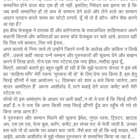
सम्मानित होने वाला बंदा एक ही तो नहीं. इसलिए निवेदन बस इतना सा है कि
जब कभी सम्मानित हों तो कम से सम्मान देने वाले और लेने वाले का सम्मान
आदान प्रदान करते समय का फोटो लगायें. यूँ भी वो है कौन- कौन चैक करने
आ रहा है?
इस बीच फेसबुक ने दस्तक दी और ब्लॉगजगत के तथाकथित साहित्यकार अपने
कहानी किस्से और कविताओं का बस्ता बॉधे फेसबुक पर चले आये. हालात वही
कि नित नये सम्मान..नित नये ईनाम..
अगर कायदे से गिना जाये तो उन्होंने जितने पन्नों के आलेख और कविता न लिखे
होंगे ..उससे कहीं ज्यादा पन्नें सम्मान और पुरुस्कारों की सूचना देने और बखान
करने में लिख डाले. रोज एक नया स्टेटस.एक नया ईमेल..मसौदा कुछ यूँ..
मित्रों, आपको बताते हुए बहुत खुशी हो रही है कि मुझे फलाना संस्था ने इस वर्ष
का ’साहित्य मणि’ मेरी रचना ’मुस्करा भी दो’ के लिए देना तय किया है. इस हेतु
चिरई डौंगरी में महा आयोजन १८ दिसम्बर को शाम ७ बजे किया जायेगा..आप
सादर आमंत्रित हैं’ अपना आशीर्वाद दें..याने बधाई देने वाला कमेंट करो मेरी
स्टेटस पर.
सोचो तो इस आमंत्रण के आधार पर आयें कहाँ..न तो ये पता है कि चिरई डौंगरी
कहाँ है..न ये पता कि अगर किसी तरह चिरई डौंगरी ढ़ूँढ कर पहुँच भी गये तो
किस जगह आना है?
ये पुरुस्कार और सम्मान मिलने की सूचना ईमेल, गुगल प्लस, ट्विटर, व्हाटस
अप, एस एम एस, फेस बुक, ब्लॉग, कमेंट..हर संभव रुट से भेजी जाती है. उनका
बस चले तो वो आपके घर आकर बता जाये. जैसे बता रहे हों कि भाई साहब, नार्वे
आईये. आपके आशीर्वाद से मुझे नोबल पुरुस्कार से सम्मानित किया जा रहा है...