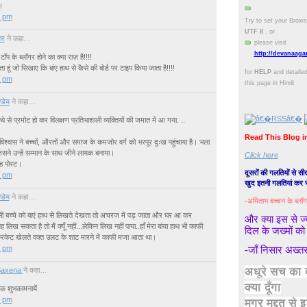
।
0 pm
Try to set your Brow
UTF 8
, or
ार
ने कहा…
please visit
http://devanaagar
प के ब्लॉगर होने का क्या राज़ है!!!!
 हूं जो सिखाए कि बांए हाथ से कैसे की बोर्ड पर टाइप किया जाता है!!!!
for
HELP
and detailed
0 pm
this page in Hindi
ण्डेय
ने कहा…
े से प्रमोट हो कर विलक्षण प्रतिभाशाली व्यक्तियों की जमात में आ गया. ..
Read This Blog 
िश्वास ने बच्चों, औरतों और समाज के कमजोर वर्ग को भरपूर दुःख पहुंचाया है। भला
 जिसने उन्हें सम्मान के साथ जीने लायक बनाया।
Click here
ह पोस्ट।
दूसरों की गलतियों से 
0 pm
खुद इतनी गलतियां कर
ण्डेय
ने कहा…
-अमिताभ बच्चन के ब्लॉग
िसी बच्चे को बाएं हाथ से लिखते देखता तो अचरज में पड़ जाता और घर आ कर
और क्या इस से ज्य
 लिख सकता है तो मैं क्यूँ नहीं...लेकिन लिख नहीं पाया..हाँ मेरा बांया हाथ भी काफी
दिल के जख्मों को 
रिकेट खेलते वक्त उलट के शाट मारने में काफी मजा आता था।
0 pm
-जाँ निसार अख्त
अधूरे सच का 
Saxena
ने कहा…
क्या दूँगा
िक शुभकामनायें
0 pm
मगर मुद्दत से इ