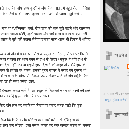
 वक्त मेरा बाँया हाथ कुर्सी से बाँध दिया जाता. मैं बहुत रोता. कोशिश
लेकिन जैसे ही बाँया हाथ खुलवा पाता, उसी से खाता. मुझे उसी से
, नाम था पं.दीनानाथ शर्मा. रोज शाम को आते मुझे पढ़ाने और खासकर
 जगमग सफेद धोती, कुर्ता पहनते और जर्दे वाला पान खाते. ऐसा नहीं
 साहब ने मुझे नहीं पढ़ाया लेकिन उनका चेहरा आज भी दिमाग में अंकित
शायद दर्जा तीन में पढ़ता था. जैसे ही स्कूल से लौटता, वो घर पर मिलते
मेरे बारे में
श्न ही ये होता कि आज कौन से हाथ से लिखा? स्कूल में दाँये हाथ से
 बोल देता, ’हाँ’. तब वो मुझसे हाथ दिखाने को कहते और बाँये हाथ की
 रुलर से हथेली पर मारते. उनकी मुख्य बाजार में कपड़े की दुकान थी.
एज
ं में से थान के भीतर से निकला रुलर लेकर आते रहे होंगे क्यूँकि जिन
C
 एक सा ही रुलर हमेशा लाते.
हि देखकर समझ जाते हैं. तब स्कूल से निकलते समय वहीं पानी की टंकी
समीर लाल की उड़न तश्तरी
धोकर स्याहि छुड़ाता और फिर घर आता.
मेरा पूरा प्रोफ़ाइल देखें
फिर दाँये हाथ पर स्याहि का निशान न पाकर समझ जाते कि कुछ
खाता.
कृप्या यहाँ 
लिया कि सिर्फ स्याहि धोने से काम नहीं चलेगा तो दाँये हाथ की
्याहि लगा कर लौटता. ऐसा करके काफी हद तक मास्टर साहब को चकमा