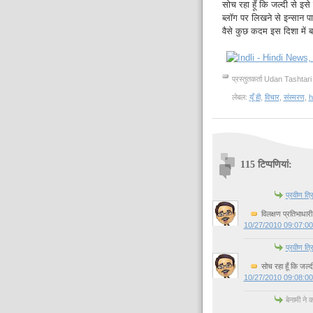
सोच रहा हूँ कि जल्दी से इ
ब्लॉग पर लिखने से इन्सान प
वैसे कुछ कदम इस दिशा में बढ़
प्रस्तुतकर्ता
Udan Tashtari
लेबल:
यूँ ही
,
विचार
,
संस्मरण
,
h
115 टिप्‍पणियां:
प्रवीण त्रि
विलक्षण प्रतिभाधार
10/27/2010 09:07:0
प्रवीण त्रि
सोच रहा हूँ कि जल्
10/27/2010 09:08:0
बेनामी ने