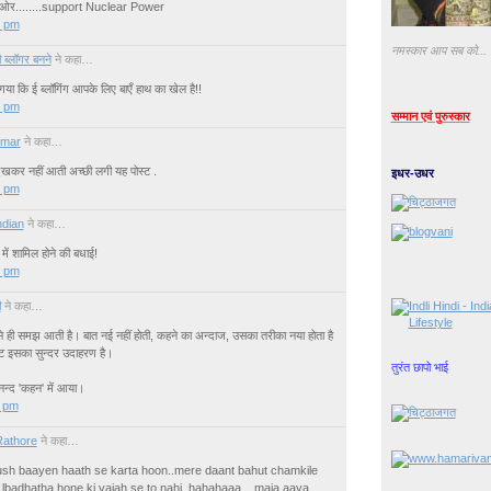
ी ओर........support Nuclear Power
0 pm
नमस्कार आप सब को...
 ब्लॉगर बनने
ने कहा…
गया कि ई ब्लॉगिंग आपके लिए बाएँ हाथ का खेल है!!
0 pm
सम्मान एवं पुरुस्कार
umar
ने कहा…
ा देखकर नहीं आती अच्छी लगी यह पोस्ट .
इधर-उधर
0 pm
ndian
ने कहा…
ें शामिल होने की बधाई!
0 pm
ी
ने कहा…
 से ही समझ आती है। बात नई नहीं होती, कहने का अन्‍दाज, उसका तरीका नया होता है
 इसका सुन्‍दर उदाहरण है।
तुरंत छापो भाई
न्‍द 'कहन' में आया।
0 pm
athore
ने कहा…
rush baayen haath se karta hoon..mere daant bahut chamkile
n lbadhatha hone ki vajah se to nahi..hahahaaa... maja aaya..