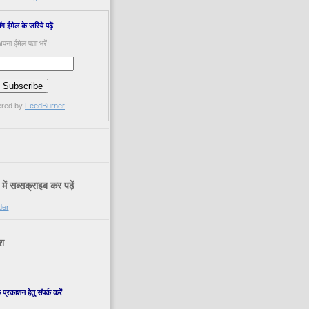
ॉग ईमेल के जरिये पढ़ें
पना ईमेल पता भरें:
ered by
FeedBurner
ें सब्सक्राइब कर पढ़ें
der
श
 प्रकाशन हेतु संपर्क करें