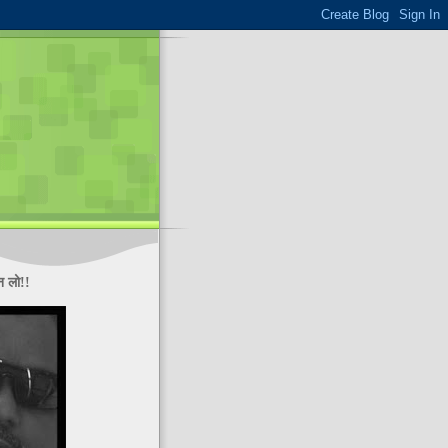
न लो!!