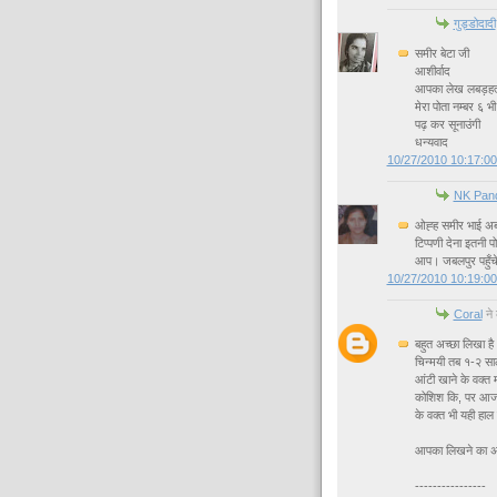
गुड्डोदादी
समीर बेटा जी
आशीर्वाद
आपका लेख लबड़हत्
मेरा पोता नम्बर ६ भी
पढ़ कर सूनाउंगी
धन्यवाद
10/27/2010 10:17:0
NK Pan
ओह्ह समीर भाई अब 
टिप्पणी देना इतनी 
आप। जबलपुर पहुँच
10/27/2010 10:19:0
Coral
ने
बहुत अच्छा लिखा है 
चिन्मयी तब १-२ साल
आंटी खाने के वक्त 
कोशिश कि, पर आज भ
के वक्त भी यही हाल ह
आपका लिखने का अंद
----------------