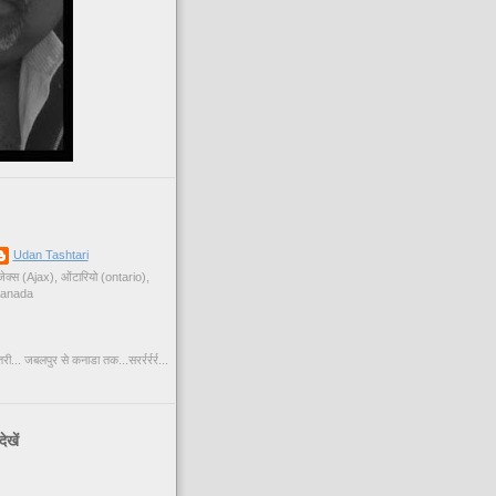
Udan Tashtari
ेक्स (Ajax), ओंटारियो (ontario),
anada
... जबलपुर से कनाडा तक...सरर्रर्रर्र...
देखें