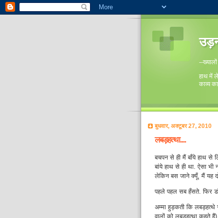
उड़न 
--ख्यालो
हाथ में
काव्य क
बुधवार, अक्टूबर 27, 2010
लबड़हत्था....
बचपन से ही मैं बाँये हाथ 
बांये हाथ से ही था. ऐसा भी
लेकिन बस जाने क्यूँ, मैं यह 
पहले पहल सब हँसते. फिर ड
अम्मा हुड़कती कि लबड़हत्थे स
वालों को लबड़हत्था कहते हैं)