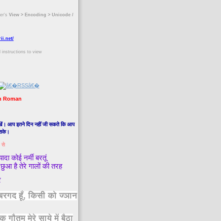
ser's
View > Encoding > Unicode /
ii.net/
 instructions to view
in Roman
सीखें। आप इतने दिन नहीं जी सकते कि आप
 सके।
 से
ादा कोई नर्मी बरतूं
छुआ है तेरे गालों की तरह
र
बरगद हूँ, किसी को ज्ञान
क गौतम मेरे साये में बैठा