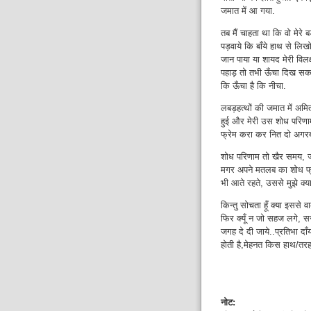
जमात में आ गया.
तब मैं चाहता था कि वो मेर
पड़वाये कि बाँये हाथ से लिख
जान पाया या शायद मेरी विल
पहाड़ तो तभी ऊँचा दिख सकता
कि ऊँचा है कि नीचा.
लबड़हत्थों की जमात में अमि
हुई और मेरी उस शोध परिणाम
फ्रेम करा कर नित दो अगरब
शोध परिणाम तो खैर समय, जरु
मगर अपने मतलब का शोध फ्
भी आते रहते, उससे मुझे क्य
किन्तु सोचता हूँ क्या इससे
फिर क्यूँ न जो सहज लगे, 
जगह दे दी जाये..प्रतिभा द
होती है,मेहनत किस हाथ/तर
नोट: