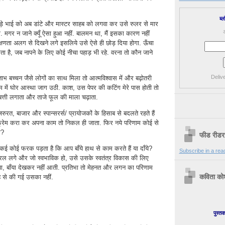
ब्ल
े बड़े भाई को अब डांटे और मास्टर साहब को लगवा कर उसे रुलर से मार
अ
ो. मगर न जाने क्यूँ ऐसा हुआ नहीं. बालमन था, मैं इसका कारण नहीं
क्षणता अलग से दिखने लगे इसलिये उसे ऐसे ही छोड़ दिया होगा. ऊँचा
 है, जब नापने के लिए कोई नीचा पहाड़ भी रहे. वरना तो कौन जाने
Deliv
ताभ बच्चन जैसे लोगों का साथ मिला तो आत्मविश्वास में और बढ़ोतरी
 में घोर आस्था जाग उठी. काश, उस पेपर की कटिंग मेरे पास होती तो
त्ती लगाता और ताजे फूल की माला चढ़ाता.
रत, बाजार और स्पान्सरर्स/ प्रायोजकों के हिसाब से बदलते रहते हैं
रेम करा कर अपना काम तो निकल ही जाता. फिर नये परिणाम कोई से
ा?
फीड रीडर म
 वाकई कोई फरक पड़ता है कि आप बाँये हाथ से काम करते हैं या दाँये?
Subscribe in a rea
सरल लगे और जो स्वभाविक हो, उसे उसके स्वतंत्र विकास की लिए
ाँया, बाँया देखकर नहीं आती. प्रतिभा तो मेहनत और लगन का परिणाम
कविता को
ह से की गई उसका नहीं.
पुस्तक