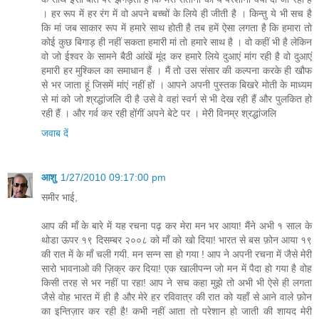
। हर रूप में हर रंग में वो अपने बच्‍चों के लिये ही जीती है । किन्‍तु ये भी सच है
कि मां जब साकार रूप में हमारे साथ होती है तब हमें ऐसा लगता है कि हमारा तो
कोई कुछ बिगाड़ ही नहीं सकता हमारी मां तो हमारे साथ है । वो कहीं भी है लेकिन
वो जो ईश्‍वर के सामने बैठी आंखें मूंद कर हमारे लिये दुआएं मांग रही है वो दुआएं
हमारी हर मुश्किल का समाधान हैं । मैं तो उस संसार की कल्‍पना करके ही खौफ
से भर जाता हूं जिसमें मांएं नहीं हों । आपने अपनी पुस्‍तक बिखरे मोती के माध्‍यम
से मां को जो श्रद्धांजलि दी है उसे वे वहां स्‍वर्ग से भी देख रही हैं और पुलकित हो
रही हैं । और गर्व कर रही होंगीं अपने बेटे पर । मेरी विनम्र श्रद्धांजलि
जवाब दें
आशु
1/27/2010 09:17:00 pm
समीर भाई,
आप की माँ के बारे में यह रचना पढ़ कर मेरा मन भर आया! मैंने अभी १ साल के
थोडा ऊपर १९ दिसम्बर २००८ को माँ को खो दिया! भारत से बस फ़ोन आया १९
की रात में के माँ चली गयी. मन सन्न सा हो गया ! आप ने अपनी रचना में जैसे मेरी
सारो भावनाओ की ज़िक्र कर दिया! एक खालीपन्न जो मन में पैदा हो गया है वोह
किसी तरह से भर नहीं पा रहा! आप ने सच कहा मुझे तो अभी भी ऐसे ही लगता
जैसे वोह भारत में ही है और मेरे हर रविवात्र की रात को यहाँ से आने वाले फ़ोन
का इन्तिज़ार कर रही है! कभी नहीं आता तो परेशान हो जाती की शायद मेरी