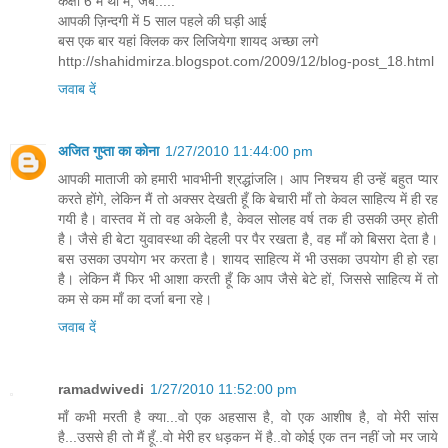
कक्षा 6 में था मैं, जब.....
आपकी ज़िन्दगी में 5 साल पहले की घड़ी आई
बस एक बार यहां क्लिक कर लिजियेगा शायद अच्छा लगे
http://shahidmirza.blogspot.com/2009/12/blog-post_18.html
जवाब दें
अजित गुप्ता का कोना
1/27/2010 11:44:00 pm
आपकी माताजी को हमारी भावभीनी श्रद्धांजलि। आप निश्‍चय ही उन्‍हें बहुत प्‍यार
करते होंगे, लेकिन मैं तो अक्‍सर देखती हूँ कि बेचारी माँ तो केवल साहित्‍य में ही रह
गयी है। वास्‍तव में तो वह अकेली है, केवल सोलह वर्ष तक ही उसकी उम्र होती
है। जैसे ही बेटा युवावस्‍था की देहली पर पैर रखता है, वह माँ को बिसरा देता है।
बस उसका उपयोग भर करता है। शायद साहित्‍य में भी उसका उपयोग ही हो रहा
है। लेकिन मैं फिर भी आशा करती हूँ कि आप जैसे बेटे हों, जिससे साहित्‍य में तो
कम से कम माँ का दर्जा बना रहे।
जवाब दें
ramadwivedi
1/27/2010 11:52:00 pm
माँ कभी मरती है क्या...वो एक अहसास है, वो एक आशीष है, वो मेरी सांस
है...उससे ही तो मैं हूँ..वो मेरी हर धड़कन में है..वो कोई एक तन नहीं जो मर जाये